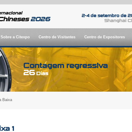
ernacional
2-4 de setembro de 
Chineses
2026
Shanghai C
Sobre a Citexpo
Centro de Visitantes
Centro de Expositores
Contagem regressiva
26
Dias
a Baixa
xa 1