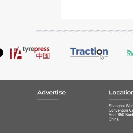
Advertise
Locatio
Shanghai Worl
Convention Ce
Add: 850 Boc
China.