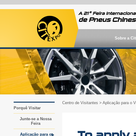
a
A 21
Feira Internaciona
de Pneus Chine
Sobre a Ci
Centro de Visitantes
> Aplicação para o V
Porquê Visitar
Junte-se a Nossa
Feira
To apply 
Aplicação para o