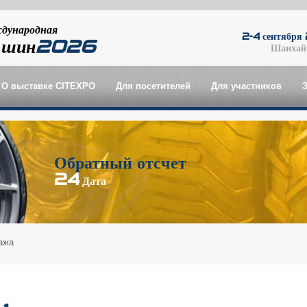
дународная
2-4 сентябр
 шин
2026
Шанхай
О выставке CITEXPO
Для посетителей
Для участников
Обратный отсчет
24
Дата
ажа