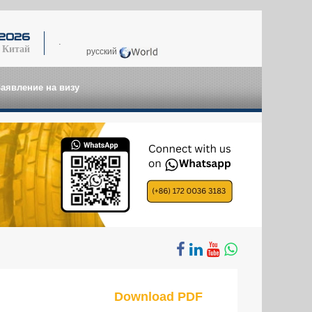
я 2026
.
 Китай
русский
Заявление на визу
Download PDF