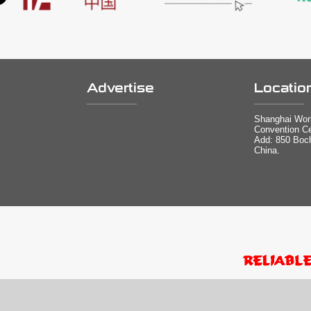
Advertise
Locatio
Shanghai Worl
Convention Ce
Add: 850 Boc
China.