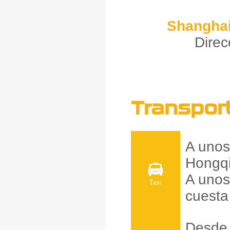
Shanghai
Direc
Transpor
A unos
Hongqi
A unos
Taxi
cuesta
Desde 