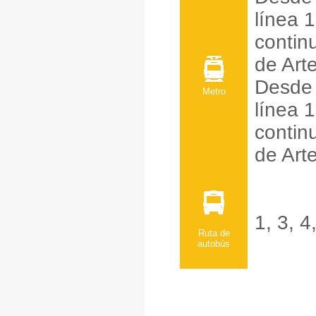
línea 
contin
de Art
Desde 
Metro
línea 
contin
de Art
1, 3, 4
Ruta de
autobús