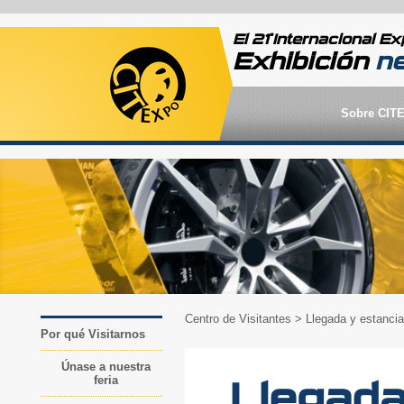
ª
El 21
Internacional Ex
Exhibición
n
Sobre CIT
Centro de Visitantes
> Llegada y estancia
Por qué Visitarnos
Únase a nuestra
feria
Llegada