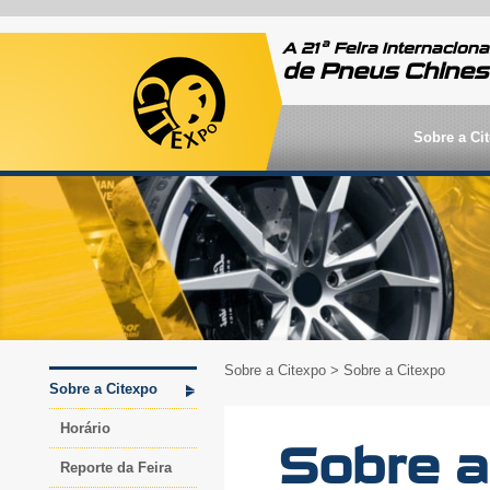
a
A 21
Feira Internaciona
de Pneus Chine
Sobre a Ci
Sobre a Citexpo
> Sobre a Citexpo
Sobre a Citexpo
Horário
Sobre a
Reporte da Feira