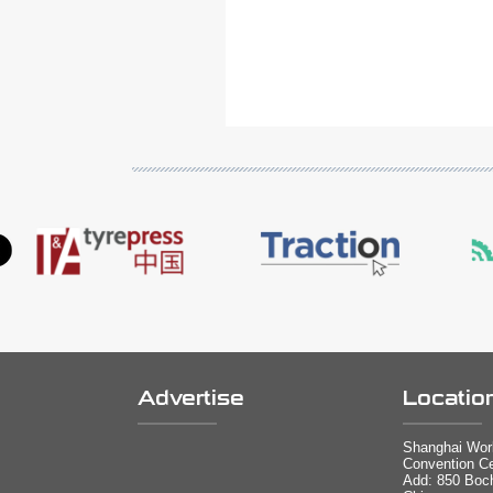
Advertise
Locatio
Shanghai Worl
Convention Ce
Add: 850 Boc