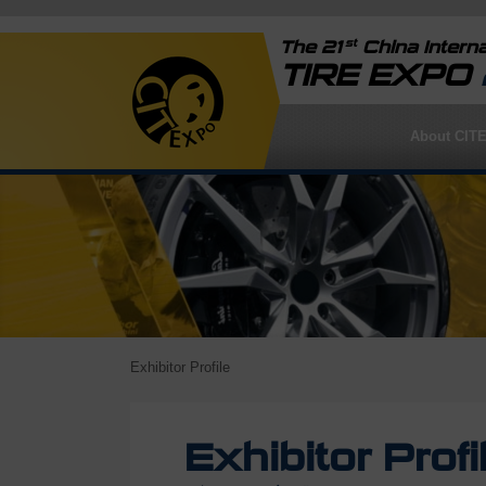
st
The 21
China Interna
TIRE EXPO
About CIT
Exhibitor Profile
Exhibitor Profi