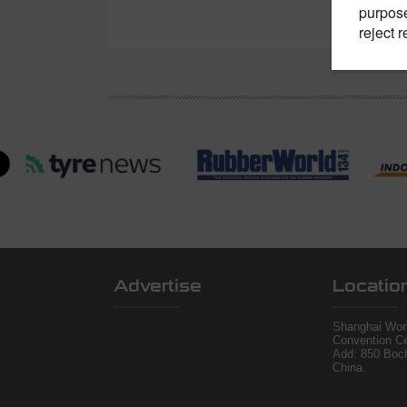
Advertise
Locatio
Shanghai Worl
Convention Ce
Add: 850 Boc
China.