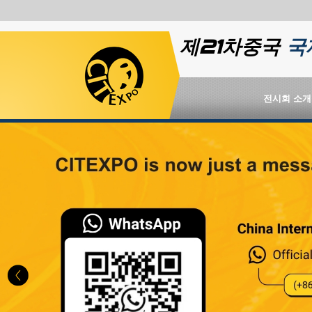
제21차중국
국
전시회 소개