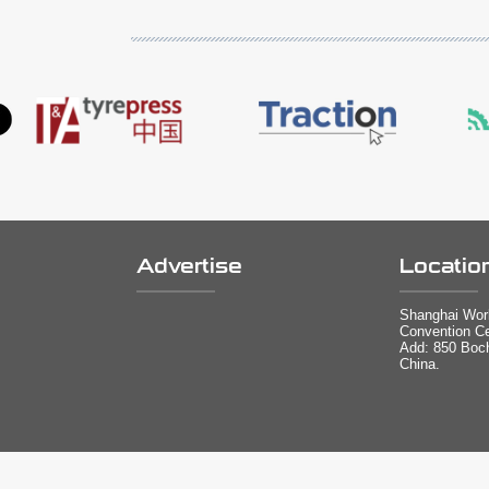
Advertise
Locatio
Shanghai Worl
Convention Ce
Add: 850 Boc
China.