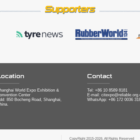
Location
Contact
hanghai World Expo Exhibition &
Tel:
+86 10 8589 8181
onvention Center
E-mail: citexpo@reliable.org
dd: 850 Bocheng Road, Shanghai,
WhatsApp: +86 172 0036 31
hina.
CopyRight 2015-2026, All Rights Reserved