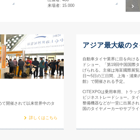
来場者: 15.000
アジア最大級のタ
自動車タイヤ業界に目を向ける
ドショー、「第19回中国国際タイ
げられる。主催は海富國際展覧服務有
日〜5日の三日間、上海・浦東
館）で開催される予定。
CITEXPOは乗用車用、トラ
ビジネストレードショー。タイ
整備機器などが一堂に出展され
に初めて開催されて以来世界中のタ
国のタイヤメーカーやサプライ
詳しくはこちら