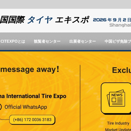
中国国際
タイヤ
エキスポ
2026 年 9 月 2 日
Shanghai
CITEXPOとは
観覧者センター
出展者センター
中国ビザ免除