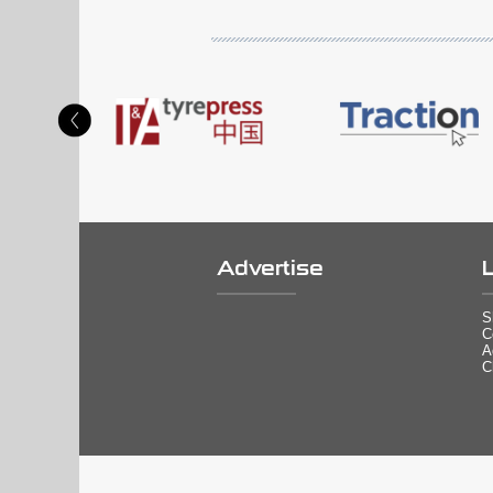
Advertise
S
C
A
C