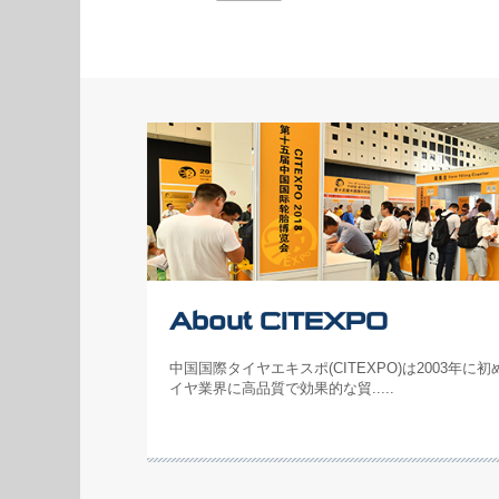
About CITEXPO
中国国際タイヤエキスポ(CITEXPO)は2003年
イヤ業界に高品質で効果的な貿.....