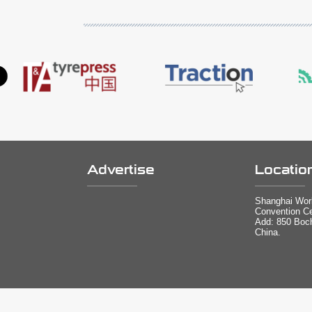
Advertise
Locatio
Shanghai Worl
Convention Ce
Add: 850 Boc
China.